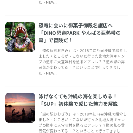
た、NEW...
恐竜に会いに御菓子御殿名護店へ
「DINO恐竜PARK やんばる亜熱帯の
森」で冒険だ！
「道の駅おおぎみ」は、2018年にFeel沖縄で紹介し
ました。ところが、こないだ行った比地大滝キャン
プの道中に大宜味村を通るとアレレ？？道の駅の雰
囲気が変わってる！？ということで行ってきまし
た、NEW...
泳げなくても沖縄の海を楽しめる！
「SUP」初体験で感じた魅力を解説
「道の駅おおぎみ」は、2018年にFeel沖縄で紹介し
ました。ところが、こないだ行った比地大滝キャン
プの道中に大宜味村を通るとアレレ？？道の駅の雰
囲気が変わってる！？ということで行ってきまし