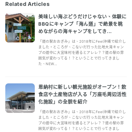
Related Articles
美味しい海ぶどうだけじゃない、体験に
BBQにキャンプ「海ん道」で絶景を眺
めながらの海キャンプをしてき...
「道の駅おおぎみ」は、2018年にFeel沖縄で紹介し
ました。ところが、こないだ行った比地大滝キャン
プの道中に大宜味村を通るとアレレ？？道の駅の雰
囲気が変わってる！？ということで行ってきまし
た、NEW...
恩納村に新しい観光施設がオープン！飲
食店や土産物店が入る「万座毛周辺活性
化施設」の全貌を紹介
「道の駅おおぎみ」は、2018年にFeel沖縄で紹介し
ました。ところが、こないだ行った比地大滝キャン
プの道中に大宜味村を通るとアレレ？？道の駅の雰
囲気が変わってる！？ということで行ってきまし