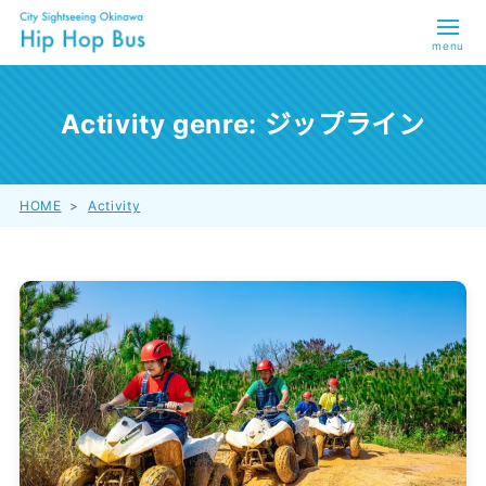
menu
Activity genre:
ジップライン
HOME
>
Activity