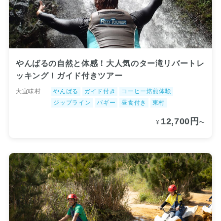
やんばるの自然と体感！大人気のター滝リバートレ
ッキング！ガイド付きツアー
大宜味村
やんばる
ガイド付き
コーヒー焙煎体験
ジップライン
バギー
昼食付き
東村
12,700円
¥
〜