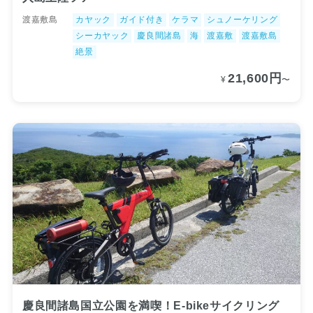
渡嘉敷島
カヤック
ガイド付き
ケラマ
シュノーケリング
シーカヤック
慶良間諸島
海
渡嘉敷
渡嘉敷島
絶景
21,600円
¥
〜
慶良間諸島国立公園を満喫！E-bikeサイクリング