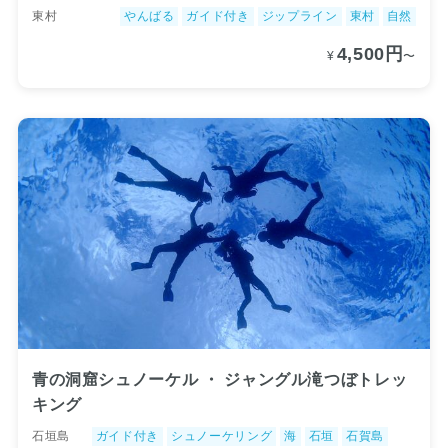
東村
やんばる
ガイド付き
ジップライン
東村
自然
4,500円
¥
〜
青の洞窟シュノーケル ・ ジャングル滝つぼトレッ
キング
石垣島
ガイド付き
シュノーケリング
海
石垣
石賀島