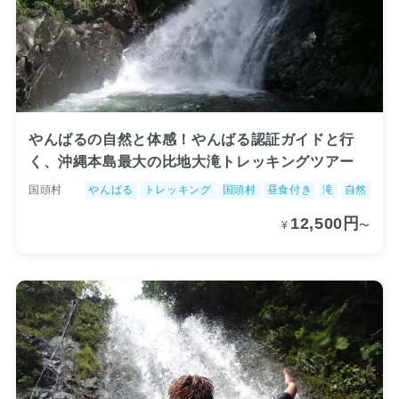
やんばるの自然と体感！やんばる認証ガイドと行
く、沖縄本島最大の比地大滝トレッキングツアー
国頭村
やんばる
トレッキング
国頭村
昼食付き
滝
自然
12,500円
¥
〜