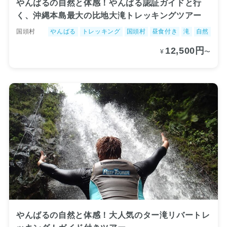
やんばるの自然と体感！やんばる認証ガイドと行
く、沖縄本島最大の比地大滝トレッキングツアー
国頭村
やんばる
トレッキング
国頭村
昼食付き
滝
自然
12,500円
¥
〜
やんばるの自然と体感！大人気のター滝リバートレ