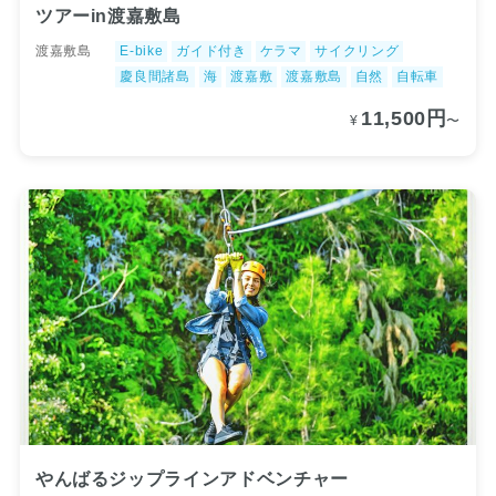
ツアーin渡嘉敷島
渡嘉敷島
E-bike
ガイド付き
ケラマ
サイクリング
慶良間諸島
海
渡嘉敷
渡嘉敷島
自然
自転車
11,500円
¥
〜
やんばるジップラインアドベンチャー