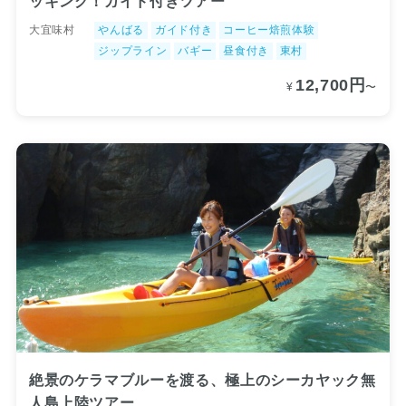
ッキング！ガイド付きツアー
大宜味村
やんばる
ガイド付き
コーヒー焙煎体験
ジップライン
バギー
昼食付き
東村
12,700円
¥
〜
絶景のケラマブルーを渡る、極上のシーカヤック無
人島上陸ツアー